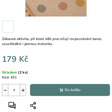
Zábavná aktivita, při které děti procvičují rozpoznávání barev,
soustředění i jemnou motoriku.
179 Kč
Měrná
Skladem
(2 ks)
cena:
Kód:
431
−
+
Do košíku