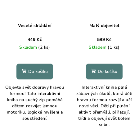
Veselé skládání
Malý objevitel
449 Kč
599 Kč
Skladem
(2 ks)
Skladem
(1 ks)
Do košíku
Do košíku
Objevte svět dopravy hravou
Interaktivní kniha plná
formou! Tato interaktivní
zábavných úkolů, která děti
kniha na suchý zip pomáhá
hravou formou rozvíjí a učí
dětem rozvíjet jemnou
nové věci. Děti při plnění
motoriku, logické myšlení a
aktivit přemýšlí, přiřazují,
soustředění.
třídí a objevují svět kolem
sebe.