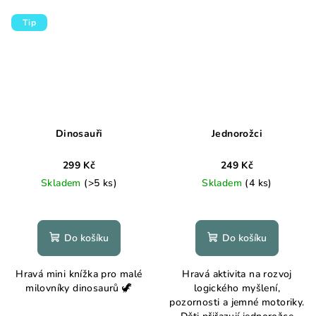
Tip
Dinosauři
Jednorožci
299 Kč
249 Kč
Skladem
(>5 ks)
Skladem
(4 ks)
Průměrné
hodnocení
produktu
Do košíku
Do košíku
je
5,0
Hravá mini knížka pro malé
Hravá aktivita na rozvoj
z
milovníky dinosaurů 🦖
logického myšlení,
5
pozornosti a jemné motoriky.
hvězdiček.