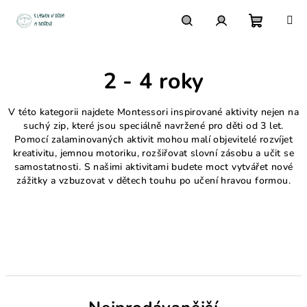
Přejít
na
obsah
Nákupn
Hledat
Přihlášení
2 - 4 roky
košík
V této kategorii najdete Montessori inspirované aktivity nejen na
suchý zip, které jsou speciálně navržené pro děti od 3 let.
Pomocí zalaminovaných aktivit mohou malí objevitelé rozvíjet
kreativitu, jemnou motoriku, rozšiřovat slovní zásobu a učit se
samostatnosti. S našimi aktivitami budete moct vytvářet nové
zážitky a vzbuzovat v dětech touhu po učení hravou formou.