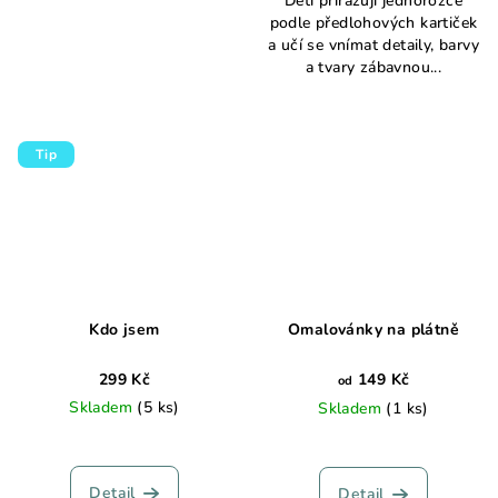
Děti přiřazují jednorožce
podle předlohových kartiček
a učí se vnímat detaily, barvy
a tvary zábavnou...
Tip
Kdo jsem
Omalovánky na plátně
299 Kč
149 Kč
od
Skladem
(5 ks)
Skladem
(1 ks)
Průměrné
hodnocení
produktu
Detail
Detail