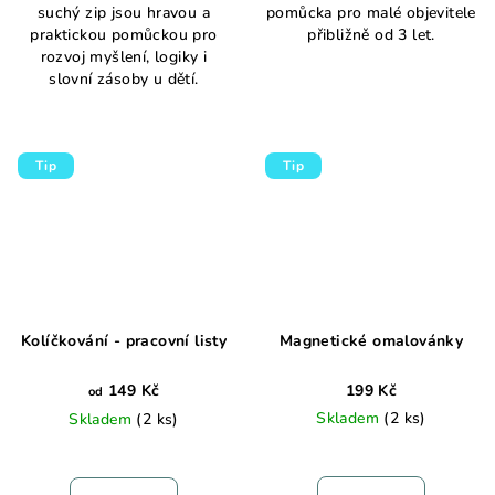
suchý zip jsou hravou a
pomůcka pro malé objevitele
praktickou pomůckou pro
přibližně od 3 let.
rozvoj myšlení, logiky i
slovní zásoby u dětí.
Tip
Tip
Kolíčkování - pracovní listy
Magnetické omalovánky
149 Kč
199 Kč
od
Skladem
(2 ks)
Skladem
(2 ks)
Průměrné
hodnocení