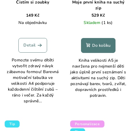
Čistím si zoubky
Moje první kniha na suchý
zip
149 Kč
529 Kč
Na objednávku
Skladem
(1 ks)
Průměrné
hodnocení
produktu
Detail
Do košíku
je
5,0
Pomozte svému dítěti
Kniha velikosti A5 je
z
vytvořit zdravý návyk
navržena pro nejmenší děti
5
zábavnou formou! Barevná
jako úplně první seznámení s
hvězdiček.
motivační tabulka ve
aktivitami na suchý zip. Děti
velikosti A4 podporuje
poznávají barev, tvarů, zvířat,
každodenní čištění zubů –
dopravních prostředků i
ráno i večer. Za každý
potravin.
správně...
Tip
Personalizace