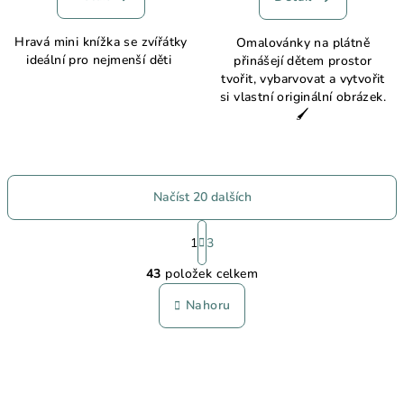
je
5,0
Hravá mini knížka se zvířátky
Omalovánky na plátně
z
ideální pro nejmenší děti
přinášejí dětem prostor
5
tvořit, vybarvovat a vytvořit
hvězdiček.
si vlastní originální obrázek.
🖌️
Načíst 20 dalších
S
t
1
3
O
r
43
položek celkem
á
v
n
l
Nahoru
k
á
o
d
v
a
á
n
c
í