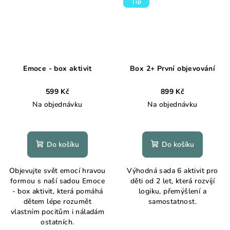
Tip
Emoce - box aktivit
Box 2+ První objevování
599 Kč
899 Kč
Na objednávku
Na objednávku
Do košíku
Do košíku
Objevujte svět emocí hravou
Výhodná sada 6 aktivit pro
formou s naší sadou Emoce
děti od 2 let, která rozvíjí
- box aktivit, která pomáhá
logiku, přemýšlení a
dětem lépe rozumět
samostatnost.
vlastním pocitům i náladám
ostatních.