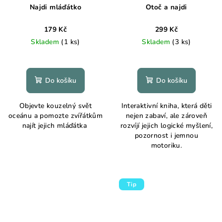
Najdi mláďátko
Otoč a najdi
179 Kč
299 Kč
Skladem
(1 ks)
Skladem
(3 ks)
Do košíku
Do košíku
Objevte kouzelný svět
Interaktivní kniha, která děti
oceánu a pomozte zvířátkům
nejen zabaví, ale zároveň
najít jejich mláďátka
rozvíjí jejich logické myšlení,
pozornost i jemnou
motoriku.
Tip