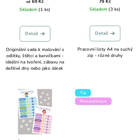
d
69 Kč
79 Kč
od
Skladem
(3 ks)
Skladem
(1 ks)
u
k
t
Detail
Detail
ů
Pracovní listy A4 na suchý
Originální sada k malování s
zip - různé druhy
odlitky, štětci a barvičkami -
ideální na tvoření, zábavu na
deštivé dny nebo jako dárek
Tip
Personalizace