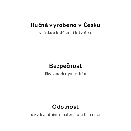
í
p
r
v
Ručně vyrobeno v Česku
k
s láskou k dětem i k tvoření
y
v
ý
p
i
Bezpečnost
s
u
díky zaobleným rohům
Odolnost
díky kvalitnímu materiálu a laminaci