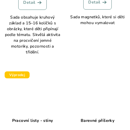
produktu
Detail
Detail
je
5,0
Sada magnetků, které si děti
Sada obsahuje kruhový
z
mohou vymalovat
základ a 15–16 kolíčků s
5
obrázky, které děti připínají
hvězdiček.
podle tématu. Skvělá aktivita
na procvičení jemné
motoriky, pozornosti a
třídění.
Výprodej
Pracovní listy - stíny
Barevné příšerky