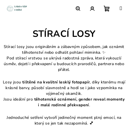
Přejít
na
obsah
Nákupn
Hledat
Přihlášení
STÍRACÍ LOSY
košík
Stírací losy jsou originálním a zábavným způsobem, jak oznámit
těhotenství nebo odhalit pohlaví miminka. ✨
Pod stírací vrstvou se ukrývá radostná zpráva, která vykouzlí
úsměv, dojetí i překvapení u budoucích prarodičů, partnera nebo
přátel.
Losy jsou
tištěné na kvalitní lesklý fotopapír
, díky kterému mají
krásné barvy, působí slavnostně a hodí se i jako vzpomínka na
výjimečný okamžik.
Jsou ideální pro
těhotenská oznámení, gender reveal momenty
i malé rodinné překvapení
.
Jednoduché setření vytvoří jedinečný moment plný emocí, na
který se jen tak nezapomíná. 💕