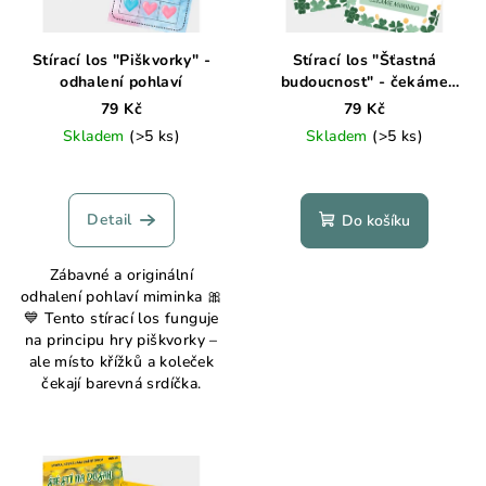
p
ů
r
Stírací los "Piškvorky" -
Stírací los "Šťastná
o
odhalení pohlaví
budoucnost" - čekáme
miminko
d
79 Kč
79 Kč
Skladem
(>5 ks)
Skladem
(>5 ks)
u
k
Průměrné
Průměrné
hodnocení
hodnocení
t
produktu
produktu
Detail
Do košíku
ů
je
je
5,0
5,0
Zábavné a originální
z
z
odhalení pohlaví miminka 🎀
5
5
💙 Tento stírací los funguje
hvězdiček.
hvězdiček.
na principu hry piškvorky –
ale místo křížků a koleček
čekají barevná srdíčka.