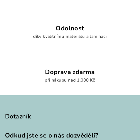
i
s
u
Odolnost
díky kvalitnímu materiálu a laminaci
Doprava zdarma
při nákupu nad 1.000 Kč
Z
á
p
Dotazník
a
t
Odkud jste se o nás dozvěděli?