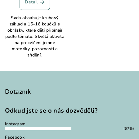
Detail
Sada obsahuje kruhový
základ a 15–16 kolíčků s
obrázky, které děti připínají
podle tématu. Skvělá aktivita
na procvičení jemné
motoriky, pozornosti a
třídění.
Z
á
p
Dotazník
a
t
Odkud jste se o nás dozvěděli?
í
Instagram
(57%)
Facebook