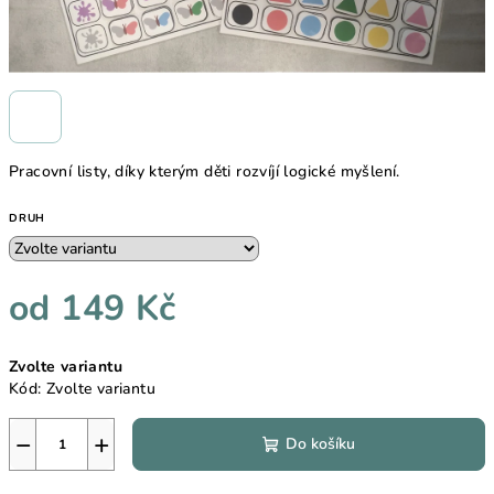
Pracovní listy, díky kterým děti rozvíjí logické myšlení.
DRUH
od
149 Kč
Měrná
Zvolte variantu
cena:
Kód:
Zvolte variantu
−
+
Do košíku