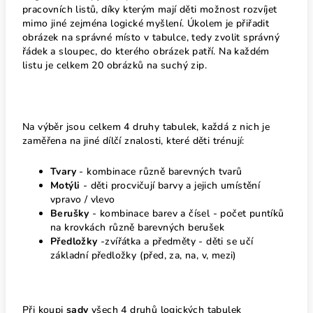
pracovních listů, díky kterým mají děti možnost rozvíjet
mimo jiné zejména logické myšlení. Úkolem je přiřadit
obrázek na správné místo v tabulce, tedy zvolit správný
řádek a sloupec, do kterého obrázek patří. Na každém
listu je celkem 20 obrázků na suchý zip.
Na výběr jsou celkem 4 druhy tabulek, každá z nich je
zaměřena na jiné dílčí znalosti, které děti trénují:
Tvary
- kombinace různě barevných tvarů
Motýli
- děti procvičují barvy a jejich umístění
vpravo / vlevo
Berušky
- kombinace barev a čísel - počet puntíků
na krovkách různě barevných berušek
Předložky
-zvířátka a předměty - děti se učí
základní předložky (před, za, na, v, mezi)
Při koupi
sady
všech 4 druhů logických tabulek