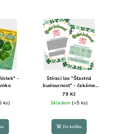
lístek" -
Stírací los "Šťastná
inko
budoucnost" - čekáme
miminko
79 Kč
5 ks)
Skladem
(>5 ks)
Průměrné
hodnocení
ku
Do košíku
produktu