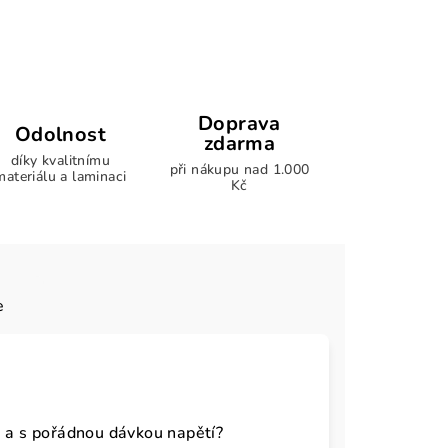
Doprava
Odolnost
zdarma
díky kvalitnímu
při nákupu nad 1.000
materiálu a laminaci
Kč
e
ě a s pořádnou dávkou napětí?