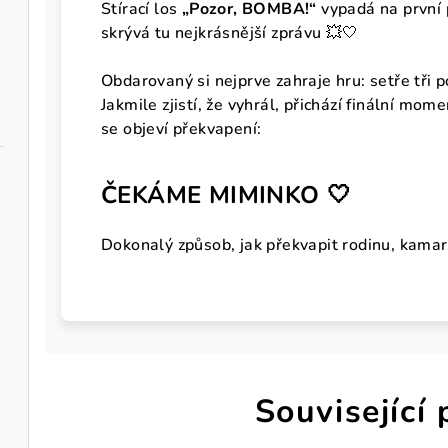
Stírací los
„Pozor, BOMBA!“
vypadá na první p
skrývá tu nejkrásnější zprávu 💥🤍
Obdarovaný si nejprve zahraje hru: setře tři p
Jakmile zjistí, že vyhrál, přichází finální mom
se objeví překvapení:
ČEKÁME MIMINKO 🤍
Dokonalý způsob, jak překvapit rodinu, kamar
Související