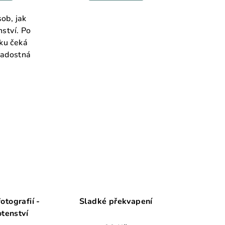
je
5,0
sob, jak
z
ství. Po
5
tku čeká
hvězdiček.
radostná
otografií -
Sladké překvapení
tenství