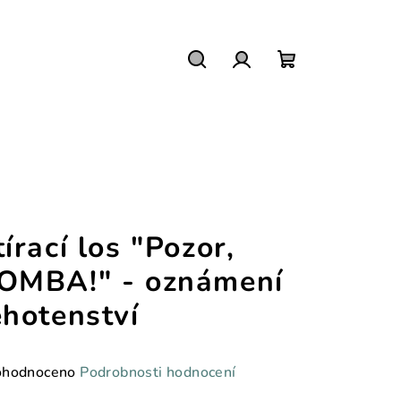
Hledat
Přihlášení
Nákupní
košík
tírací los "Pozor,
OMBA!" - oznámení
ěhotenství
měrné
hodnoceno
Podrobnosti hodnocení
nocení