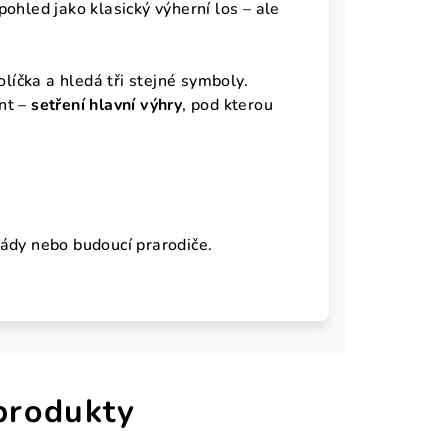
ohled jako klasický výherní los – ale
olíčka a hledá tři stejné symboly.
ent –
setření hlavní výhry
, pod kterou
ády nebo budoucí prarodiče.
 produkty