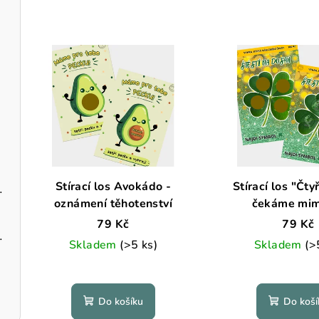
Stírací los Avokádo -
Stírací los "Čtyř
halení pohlaví
oznámení těhotenství
čekáme mim
79 Kč
79 Kč
čekáme miminko
Skladem
(>5 ks)
Skladem
(>
Do košíku
Do koší