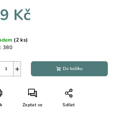
duktu
9 Kč
ná
a:
ladem
(2 ks)
zdiček.
:
380
+
Do košíku
sk
Zeptat se
Sdílet