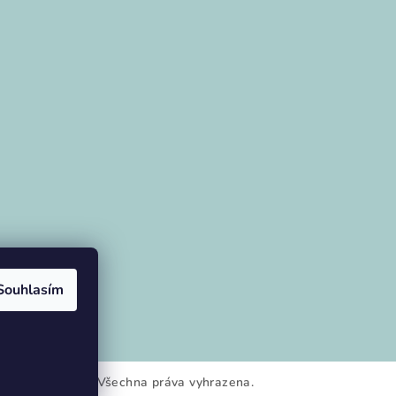
ramu
Souhlasím
tivity z lamina
. Všechna práva vyhrazena.