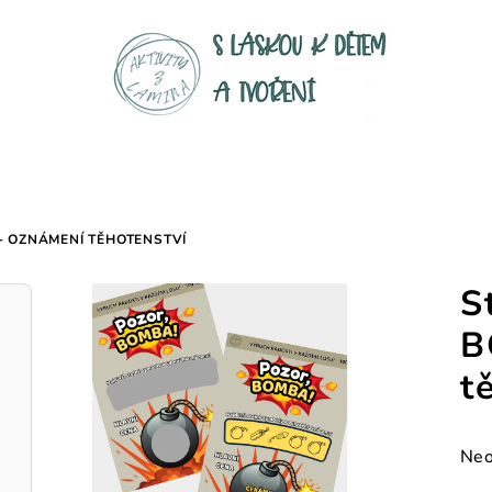
 - OZNÁMENÍ TĚHOTENSTVÍ
S
B
t
Prů
Neo
hod