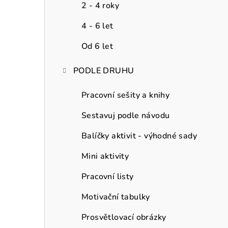
a
2 - 4 roky
n
4 - 6 let
n
Od 6 let
í
PODLE DRUHU
p
Pracovní sešity a knihy
a
Sestavuj podle návodu
n
Balíčky aktivit - výhodné sady
e
Mini aktivity
l
Pracovní listy
Motivační tabulky
Prosvětlovací obrázky