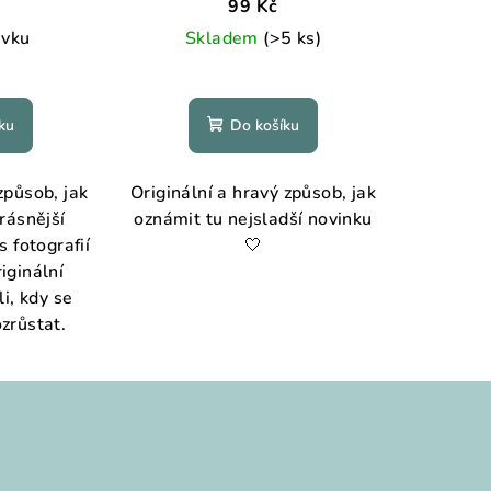
99 Kč
ávku
Skladem
(>5 ks)
ku
Do košíku
působ, jak
Originální a hravý způsob, jak
rásnější
oznámit tu nejsladší novinku
 fotografií
🤍
riginální
i, kdy se
ozrůstat.