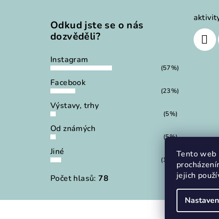
a
aktivi
Odkud jste se o nás
t
dozvěděli?
í
Instagram
(57%)
Facebook
(23%)
Výstavy, trhy
(5%)
Od známých
(5%)
Jiné
Tento web 
(10%)
procházení
jejich použ
Počet hlasů:
78
Nastaven