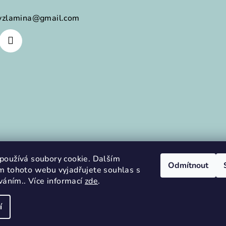
tyzlamina
@
gmail.com
Sledovat na Instag
používá soubory cookie. Dalším
Odmítnout
m tohoto webu vyjadřujete souhlas s
íváním.. Více informací
zde
.
í
Copyright 2026
Ak