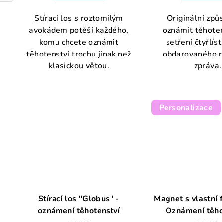
Stírací los s roztomilým
Originální způ
avokádem potěší každého,
oznámit těhoten
komu chcete oznámit
setření čtyřlís
těhotenství trochu jinak než
obdarovaného 
klasickou větou.
zpráva.
Personalizace
Stírací los "Globus" -
Magnet s vlastní f
oznámení těhotenství
Oznámení těho