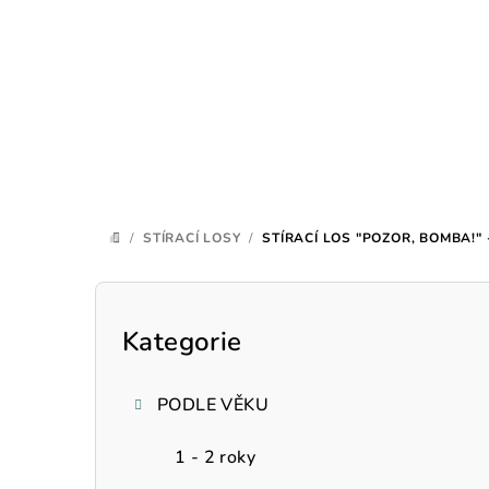
Přejít
na
obsah
/
STÍRACÍ LOSY
/
STÍRACÍ LOS "POZOR, BOMBA!"
DOMŮ
P
o
Kategorie
Přeskočit
kategorie
s
PODLE VĚKU
t
r
1 - 2 roky