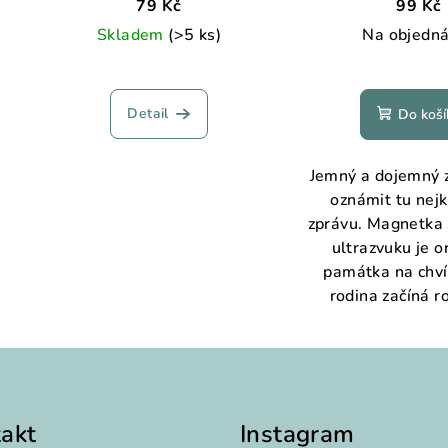
79 Kč
99 Kč
Skladem
(>5 ks)
Na objedn
Detail
Do koší
Jemný a dojemný z
oznámit tu nejk
zprávu. Magnetka s
ultrazvuku je o
památka na chvíl
rodina začíná r
akt
Instagram