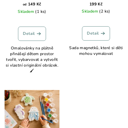
149 Kč
199 Kč
od
Skladem
(2 ks)
Skladem
(1 ks)
Průměrné
hodnocení
produktu
Detail
Detail
je
5,0
Sada magnetků, které si děti
Omalovánky na plátně
z
mohou vymalovat
přinášejí dětem prostor
5
tvořit, vybarvovat a vytvořit
hvězdiček.
si vlastní originální obrázek.
🖌️