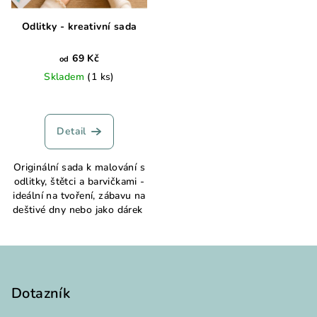
Odlitky - kreativní sada
69 Kč
od
Skladem
(1 ks)
Detail
Originální sada k malování s
odlitky, štětci a barvičkami -
ideální na tvoření, zábavu na
deštivé dny nebo jako dárek
Z
á
p
Dotazník
a