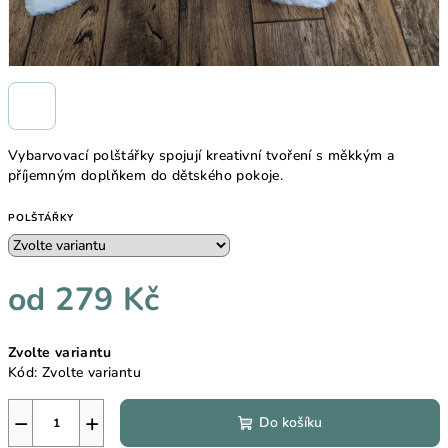
Vybarvovací polštářky spojují kreativní tvoření s měkkým a
příjemným doplňkem do dětského pokoje.
POLŠTÁŘKY
od
279 Kč
Měrná
Zvolte variantu
cena:
Kód:
Zvolte variantu
−
+
Do košíku