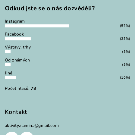
t
Odkud jste se o nás dozvěděli?
í
Instagram
(57%)
Facebook
(23%)
Výstavy, trhy
(5%)
Od známých
(5%)
Jiné
(10%)
Počet hlasů:
78
Kontakt
aktivityzlamina
@
gmail.com